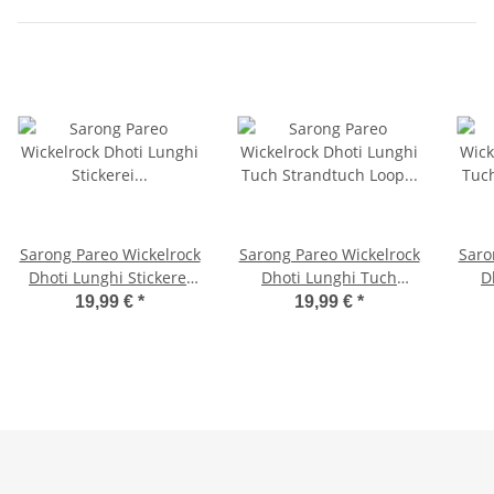
Sarong Pareo Wickelrock
Sarong Pareo Wickelrock
Saro
Dhoti Lunghi Stickerei
Dhoti Lunghi Tuch
D
Schmetterling Tuch
Strandtuch Loop
Str
19,99 €
*
19,99 €
*
Braun Sauna
Schmetterling Schal M1