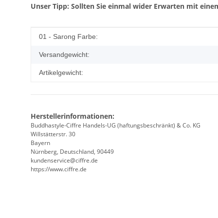
Unser Tipp: Sollten Sie einmal wider Erwarten mit einem
Produkteigenschaft
Wert
01 - Sarong Farbe:
Versandgewicht:
Artikelgewicht:
Herstellerinformationen:
Buddhastyle-Ciffre Handels-UG (haftungsbeschränkt) & Co. KG
Willstätterstr. 30
Bayern
Nürnberg, Deutschland, 90449
kundenservice@ciffre.de
https://www.ciffre.de