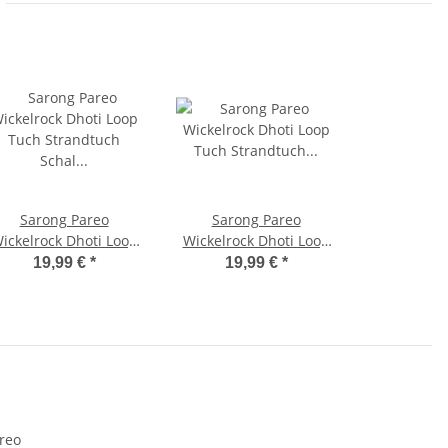
Sarong Pareo
Sarong Pareo
ickelrock Dhoti Loop
Wickelrock Dhoti Loop
uch Strandtuch Schal
Tuch Strandtuch
19,99 €
*
19,99 €
*
Batik Schildkröte Lila
Handtuch Batik Delfin
Rot