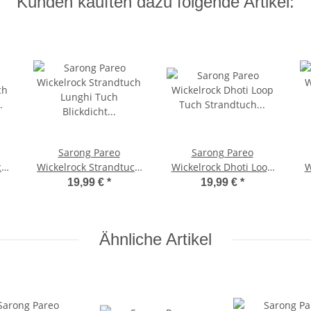
Kunden kauften dazu folgende Artikel:
Sarong Pareo
Sarong Pareo
ch
Wickelrock Strandtuch
Wickelrock Dhoti Loop
W
Lunghi Tuch Blickdicht
Tuch Strandtuch
T
19,99 €
*
19,99 €
*
z
Schlicht Uni Weiß
Handtuch Schal
Schwarz Delfin
Ähnliche Artikel