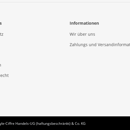
s
Informationen
tz
Wir über uns
Zahlungs und Versandinforma
m
recht
le-Ciffre Handels-UG (haftungsbeschränkt) & Co. KG