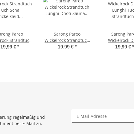
arong Pareo
Sarong Pareo
Sarong Par
rock Strandtuch
Wickelrock Strandtuch
Wickelrock D
chal Wickelkleid
Lunghi Dhoti Sauna
Lunghi Tu
19,99 €
*
19,99 €
*
19,99 €
*
kleid Blickdicht
Tuch Bunt Handtuch
Strandtuch Blu
sche im Meer
Bunt Wickel
lärung
regelmäßig und
timent per E-Mail zu.
Newsletter Abonnieren