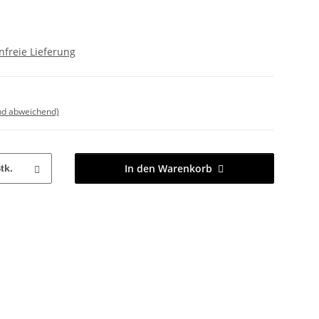
freie Lieferung
nd abweichend)
In den Warenkorb
tk.